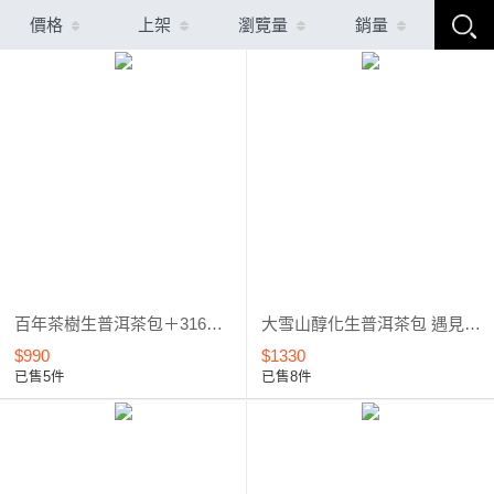
價格
上架
瀏覽量
銷量
百年茶樹生普洱茶包＋316不鏽鋼磁吸茶倉保溫瓶 優惠套組
大雪山醇化生普洱茶包 遇見 不鏽鋼磁吸保溫瓶 超值套組
$990
$1330
已售5件
已售8件