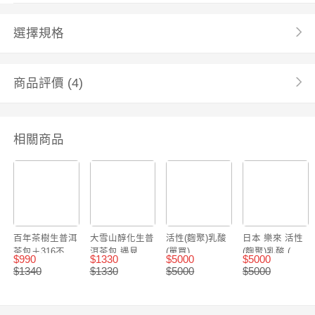
選擇規格
商品評價
(4)
相關商品
百年茶樹生普洱
大雪山醇化生普
活性(麴聚)乳酸
日本 樂來 活性
茶包＋316不鏽
洱茶包 遇見 不
(單買)
(麴聚)乳酸 (可
$
990
$
1330
$
5000
$
5000
鋼磁吸茶倉保溫
鏽鋼磁吸保溫瓶
買12送3)
$
1340
$
1330
$
5000
$
5000
瓶 優惠套組
超值套組