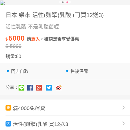
日本 樂來 活性(麴聚)乳酸 (可買12送3)
活性乳酸 不是乳酸菌喔
5000
請
登入
，確認是否享受優惠
$
$
5000
銷量:80
門店自取
售後保障
分享：
滿4000免運費
免
活性(麴聚)乳酸 買12送3
送