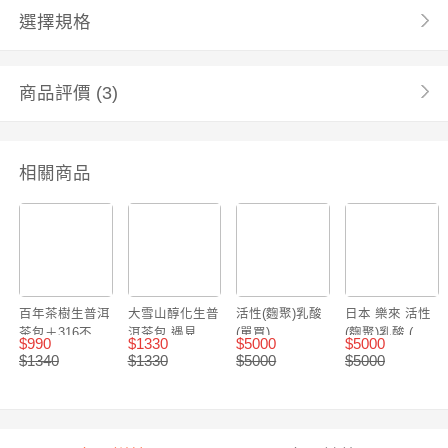
選擇規格
商品評價
(3)
相關商品
百年茶樹生普洱
大雪山醇化生普
活性(麴聚)乳酸
日本 樂來 活性
茶包＋316不鏽
洱茶包 遇見 不
(單買)
(麴聚)乳酸 (可
$
990
$
1330
$
5000
$
5000
鋼磁吸茶倉保溫
鏽鋼磁吸保溫瓶
買12送3)
$
1340
$
1330
$
5000
$
5000
瓶 優惠套組
超值套組